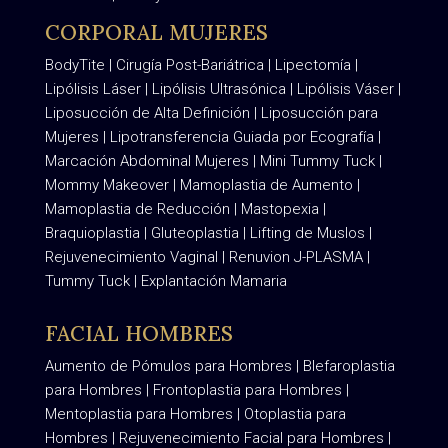
Hombres
|
Daddy Makeover
CORPORAL MUJERES
BodyTite
|
Cirugía Post-Bariátrica
|
Lipectomía
|
Lipólisis Láser
|
Lipólisis Ultrasónica
|
Lipólisis Váser
|
Liposucción de Alta Definició
n |
Liposucción para
Mujeres
|
Lipotransferencia Guiada por Ecografía
|
Marcación Abdominal Mujeres
|
Mini Tummy Tuck
|
Mommy Makeover
|
Mamoplastia de Aumento
|
Mamoplastia de Reducción
|
Mastopexia
|
Braquioplastia
|
Gluteoplastia
|
Lifting de Muslos
|
R
ejuvenecimiento Vaginal
|
Renuvion J-PLASMA
|
Tummy Tuck
|
Explantación Mamaria
FACIAL HOMBRES
Aumento de Pómulos para Hombres
|
Blefaroplastia
para Hombres
|
Frontoplastia para Hombres
|
Mentoplastia para Hombres
|
Otoplastia para
Hombres
|
Rejuvenecimiento Facial para Hombres
|