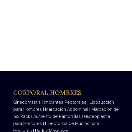
CORPORAL HOMBRES
Ginecomastia
|
Implantes Pectorales
|
Liposucción
para Hombres
|
Marcación Abdominal
|
Marcación de
Six Pack
|
Aumento de Pantorrillas
|
Gluteoplastia
para Hombres
|
Lipectomía de Muslos para