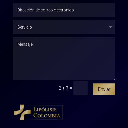
=
2 + 7
Enviar