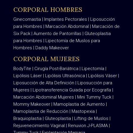
CORPORAL HOMBRES
Ginecomastia
|
Implantes Pectorales
|
Liposucción
para Hombres
|
Marcación Abdominal
|
Marcación de
Six Pack
|
Aumento de Pantorrillas
|
Gluteoplastia
para Hombres
|
Lipectomía de Muslos para
Hombres
|
Daddy Makeover
CORPORAL MUJERES
BodyTite
|
Cirugía Post-Bariátrica
|
Lipectomía
|
Lipólisis Láser
|
Lipólisis Ultrasónica
|
Lipólisis Váser
|
Liposucción de Alta Definició
n |
Liposucción para
Mujeres
|
Lipotransferencia Guiada por Ecografía
|
Marcación Abdominal Mujeres
|
Mini Tummy Tuck
|
Mommy Makeover
|
Mamoplastia de Aumento
|
Mamoplastia de Reducción
|
Mastopexia
|
Braquioplastia
|
Gluteoplastia
|
Lifting de Muslos
|
R
ejuvenecimiento Vaginal
|
Renuvion J-PLASMA
|
Tummy Tuck
|
Explantación Mamaria